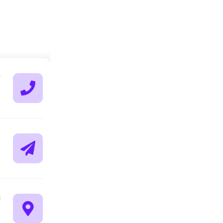
ט
75
ד
m
נ
ק