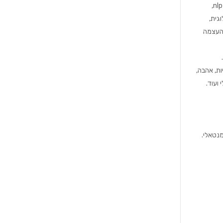
רון תמיר – מטפלת רגשית, מטפלת בעזרת פסיכותרפיה וטיפול רגשי פרטני בשילוב טכניקות כמו: nlp,
גית,
 העצמה
ות, אהבה,
 ועוד.
מנטאלי.