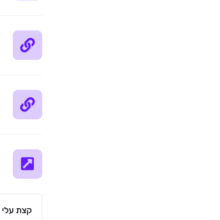
א
ל
ה
l
ה
0
קצת עלי